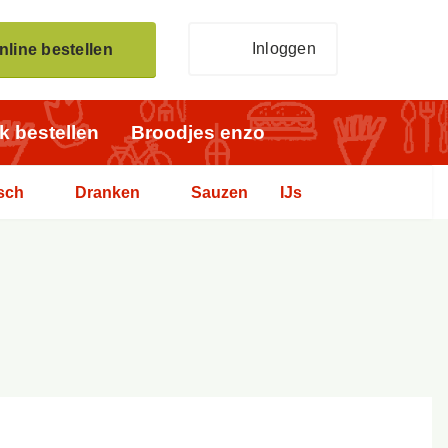
Inloggen
nline bestellen
jk bestellen
Broodjes enzo
sch
Dranken
Sauzen
IJs