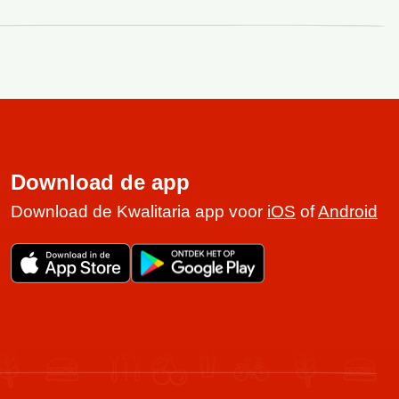
Download de app
Download de Kwalitaria app voor
iOS
of
Android