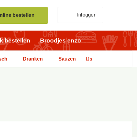
Inloggen
nline bestellen
jk bestellen
Broodjes enzo
sch
Dranken
Sauzen
IJs