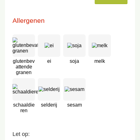
Allergenen
glutenbev
ei
soja
melk
attende
granen
schaaldie
selderij
sesam
ren
Let op: