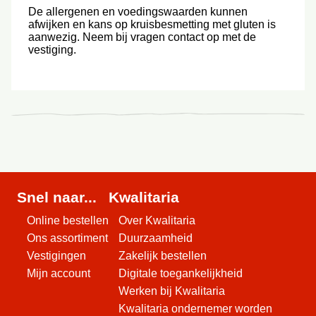
De allergenen en voedingswaarden kunnen
afwijken en kans op kruisbesmetting met gluten is
aanwezig. Neem bij vragen contact op met de
vestiging.
Snel naar...
Kwalitaria
Online bestellen
Over Kwalitaria
Ons assortiment
Duurzaamheid
Vestigingen
Zakelijk bestellen
Mijn account
Digitale toegankelijkheid
Werken bij Kwalitaria
Kwalitaria ondernemer worden