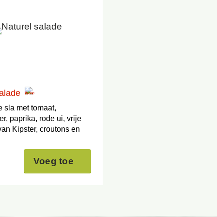
salade
sla met tomaat,
 paprika, rode ui, vrije
 van Kipster, croutons en
Voeg toe