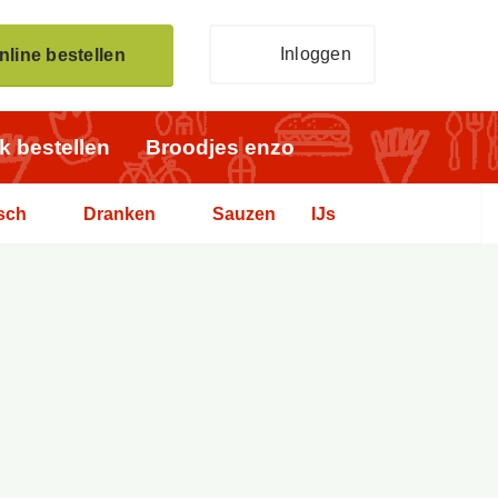
Inloggen
nline bestellen
jk bestellen
Broodjes enzo
sch
Dranken
Sauzen
IJs