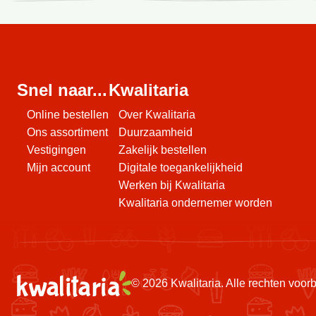
Deze
vestiging
heeft
momenteel
geen
Snel naar...
Kwalitaria
deals
Online bestellen
Over Kwalitaria
Ons assortiment
Duurzaamheid
Vestigingen
Zakelijk bestellen
Mijn account
Digitale toegankelijkheid
Werken bij Kwalitaria
Kwalitaria ondernemer worden
© 2026 Kwalitaria. Alle rechten voo