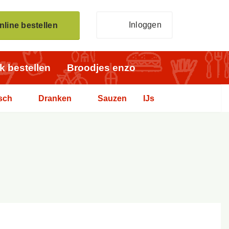
Inloggen
nline bestellen
jk bestellen
Broodjes enzo
sch
Dranken
Sauzen
IJs