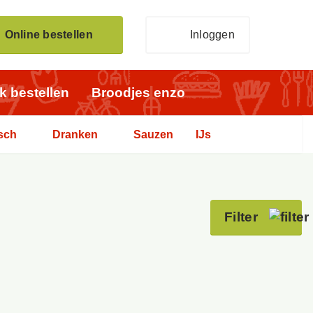
Online bestellen
Inloggen
jk bestellen
Broodjes enzo
sch
Dranken
Sauzen
IJs
Filter