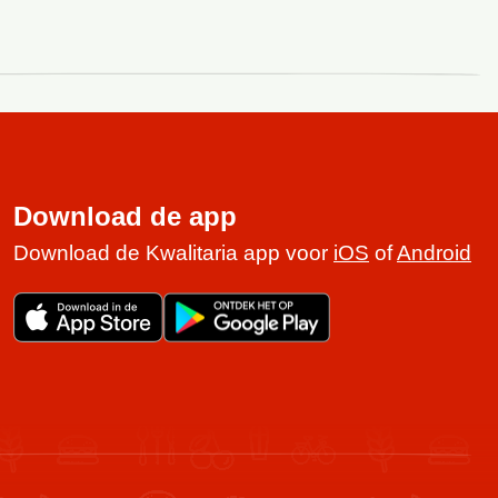
Download de app
Download de Kwalitaria app voor
iOS
of
Android