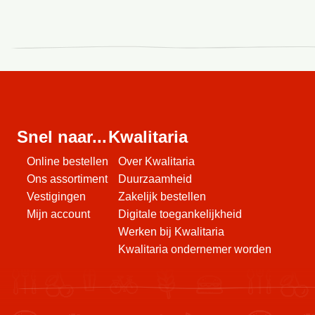
Deze
vestiging
heeft
momenteel
geen
Snel naar...
Kwalitaria
deals
Online bestellen
Over Kwalitaria
Ons assortiment
Duurzaamheid
Vestigingen
Zakelijk bestellen
Mijn account
Digitale toegankelijkheid
Werken bij Kwalitaria
Kwalitaria ondernemer worden