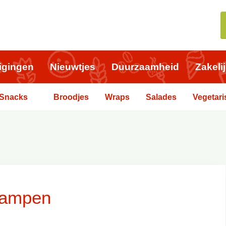
igingen
Nieuwtjes
Duurzaamheid
Zakeli
Snacks
Broodjes
Wraps
Salades
Vegetari
 Kampen