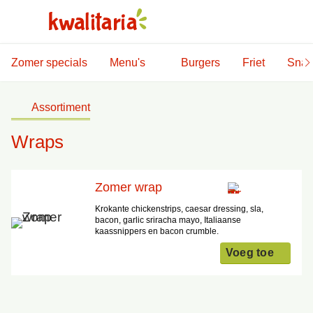
Zomer specials
Menu's
Burgers
Friet
Snac
Assortiment
Wraps
Zomer wrap
Krokante chickenstrips, caesar dressing, sla,
bacon, garlic sriracha mayo, Italiaanse
kaassnippers en bacon crumble.
Voeg toe