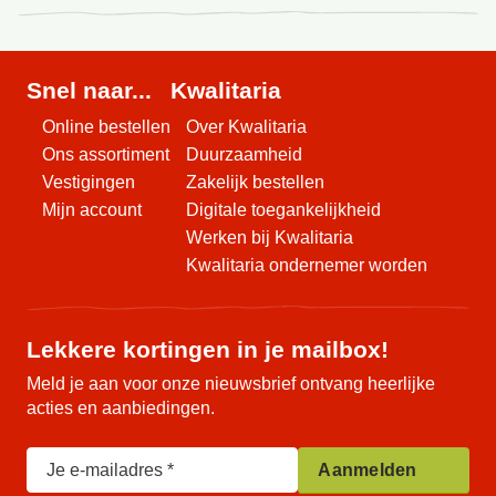
Deze
vestiging
Snel naar...
Kwalitaria
heeft
momenteel
Online bestellen
Over Kwalitaria
geen
Ons assortiment
Duurzaamheid
deals
Vestigingen
Zakelijk bestellen
Mijn account
Digitale toegankelijkheid
Werken bij Kwalitaria
Kwalitaria ondernemer worden
Lekkere kortingen in je mailbox!
Meld je aan voor onze nieuwsbrief ontvang heerlijke
acties en aanbiedingen.
Je e-mailadres
Aanmelden