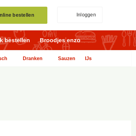
Inloggen
nline bestellen
jk bestellen
Broodjes enzo
sch
Dranken
Sauzen
IJs