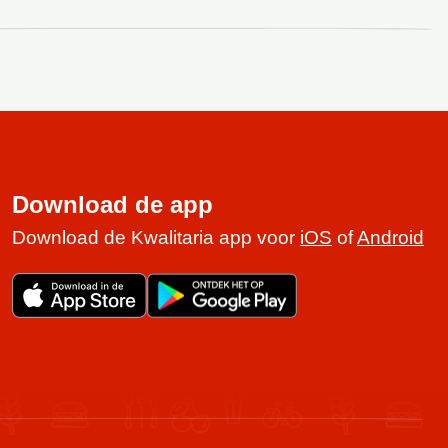
Download de app
Download de Kwalitaria app voor
iOS
of
Android