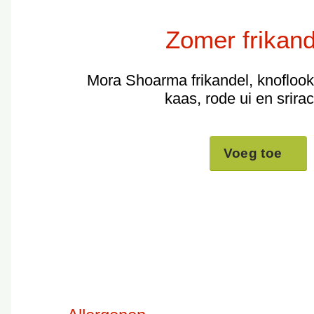
Zomer frikand
Mora Shoarma frikandel, knoflook
kaas, rode ui en srira
Voeg toe