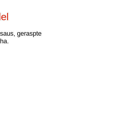
el
saus, geraspte
cha.