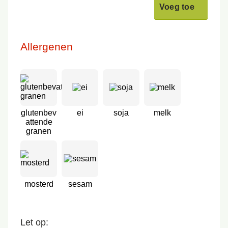
Voeg toe
Allergenen
glutenbev
ei
soja
melk
attende
granen
mosterd
sesam
Let op: