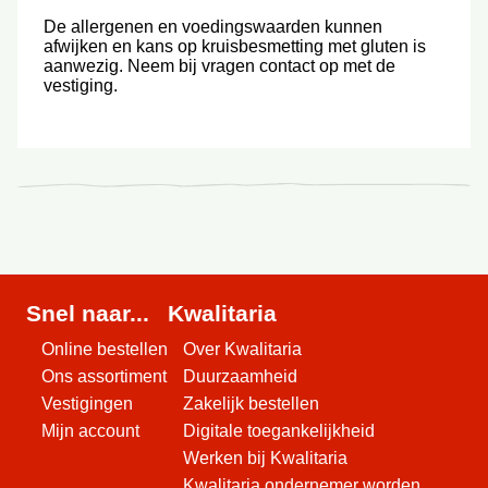
De allergenen en voedingswaarden kunnen
afwijken en kans op kruisbesmetting met gluten is
aanwezig. Neem bij vragen contact op met de
vestiging.
Snel naar...
Kwalitaria
Online bestellen
Over Kwalitaria
Ons assortiment
Duurzaamheid
Vestigingen
Zakelijk bestellen
Mijn account
Digitale toegankelijkheid
Werken bij Kwalitaria
Kwalitaria ondernemer worden